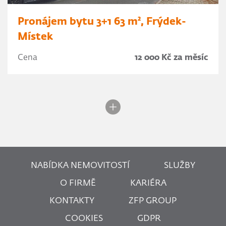
Pronájem bytu 3+1 63 m², Frýdek-
Místek
Cena
12 000 Kč za měsíc
NABÍDKA NEMOVITOSTÍ
SLUŽBY
O FIRMĚ
KARIÉRA
KONTAKTY
ZFP GROUP
COOKIES
GDPR