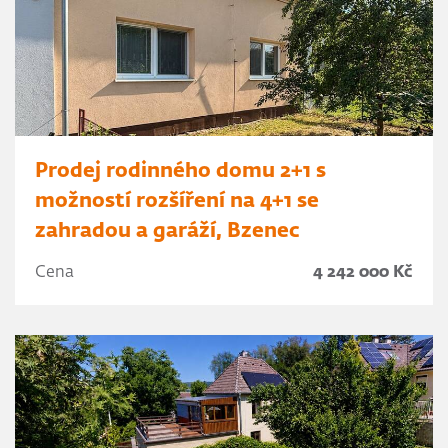
Prodej rodinného domu 2+1 s
možností rozšíření na 4+1 se
zahradou a garáží, Bzenec
Cena
4 242 000 Kč