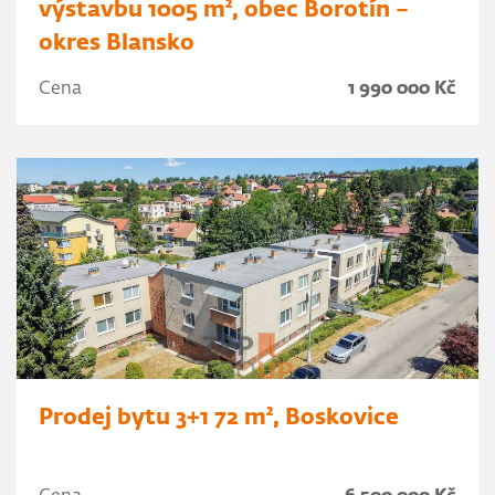
výstavbu 1005 m², obec Borotín –
okres Blansko
Cena
1 990 000 Kč
Prodej bytu 3+1 72 m², Boskovice