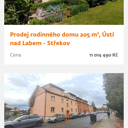
Prodej rodinného domu 205 m², Ústí
nad Labem - Střekov
Cena
11 014 490 Kč