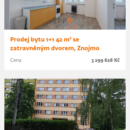
Prodej bytu 1+1 42 m² se
zatravněným dvorem, Znojmo
Cena
3 299 628 Kč