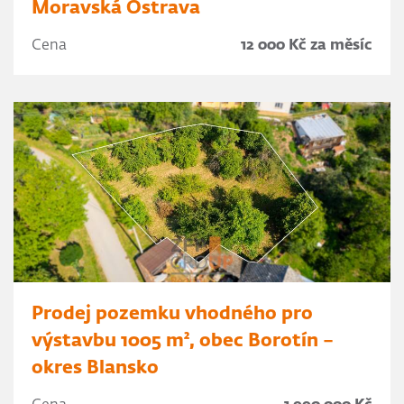
Moravská Ostrava
Cena
12 000 Kč za měsíc
Prodej pozemku vhodného pro
výstavbu 1005 m², obec Borotín –
okres Blansko