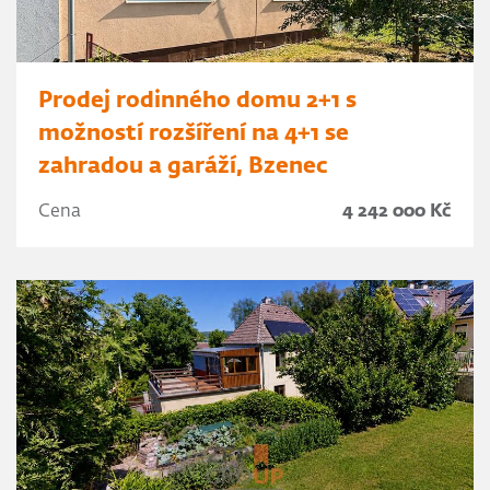
Prodej rodinného domu 2+1 s
možností rozšíření na 4+1 se
zahradou a garáží, Bzenec
Cena
4 242 000 Kč