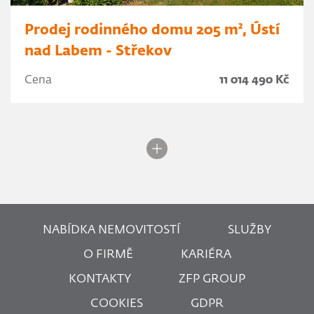
Prodej rodinného domu 205 m², Ústí
nad Labem - Střekov
Cena
11 014 490 Kč
NABÍDKA NEMOVITOSTÍ
SLUŽBY
O FIRMĚ
KARIÉRA
KONTAKTY
ZFP GROUP
COOKIES
GDPR