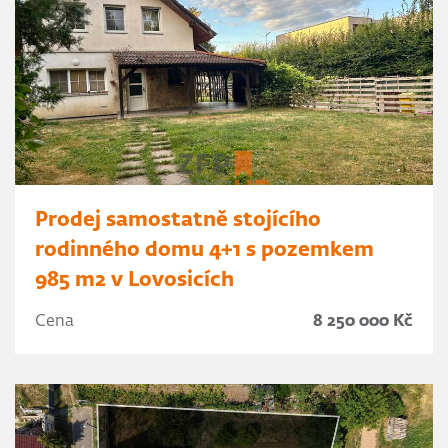
Prodej samostatně stojícího
rodinného domu 4+1 s pozemkem
985 m2 v Lovosicích
Cena
8 250 000 Kč