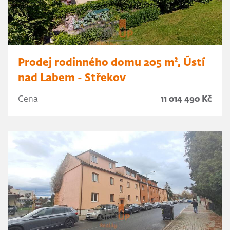
Prodej rodinného domu 205 m², Ústí
nad Labem - Střekov
Cena
11 014 490 Kč