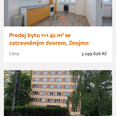
Prodej bytu 1+1 42 m² se
zatravněným dvorem, Znojmo
Cena
3 299 628 Kč