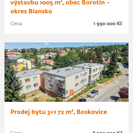
výstavbu 1005 m², obec Borotín –
okres Blansko
Cena
1 990 000 Kč
Prodej bytu 3+1 72 m², Boskovice