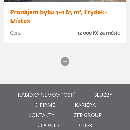
Pronájem bytu 3+1 63 m², Frýdek-
Místek
Cena
12 000 Kč za měsíc
NABÍDKA NEMOVITOSTÍ
SLUŽBY
O FIRMĚ
KARIÉRA
KONTAKTY
ZFP GROUP
COOKIES
GDPR