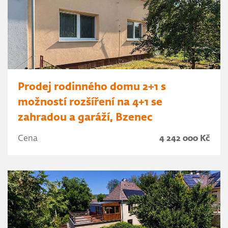
Prodej rodinného domu 2+1 s
možností rozšíření na 4+1 se
zahradou a garáží, Bzenec
Cena
4 242 000 Kč