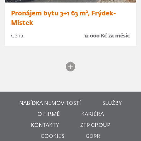
Pronájem bytu 3+1 63 m², Frýdek-
Místek
Cena
12 000 Kč za měsíc
NABÍDKA NEMOVITOSTÍ
SLUŽBY
O FIRMĚ
KARIÉRA
KONTAKTY
ZFP GROUP
COOKIES
GDPR