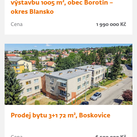
výstavbu 1005 m², obec Borotín –
okres Blansko
Cena
1 990 000 Kč
Prodej bytu 3+1 72 m², Boskovice