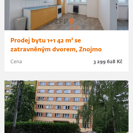
Prodej bytu 1+1 42 m² se
zatravněným dvorem, Znojmo
Cena
3 299 628 Kč