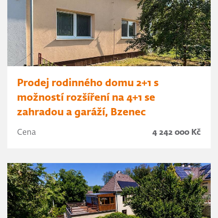
Prodej rodinného domu 2+1 s
možností rozšíření na 4+1 se
zahradou a garáží, Bzenec
Cena
4 242 000 Kč