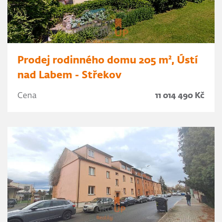
Prodej rodinného domu 205 m², Ústí
nad Labem - Střekov
Cena
11 014 490 Kč