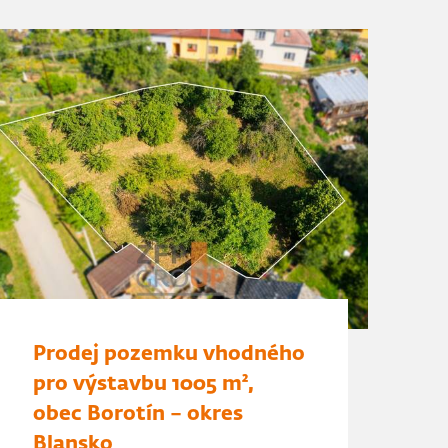
Prodej pozemku vhodného
pro výstavbu 1005 m²,
obec Borotín – okres
Blansko