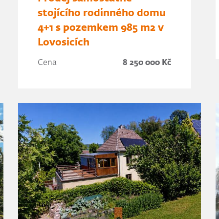
stojícího rodinného domu
4+1 s pozemkem 985 m2 v
Lovosicích
Cena
8 250 000 Kč