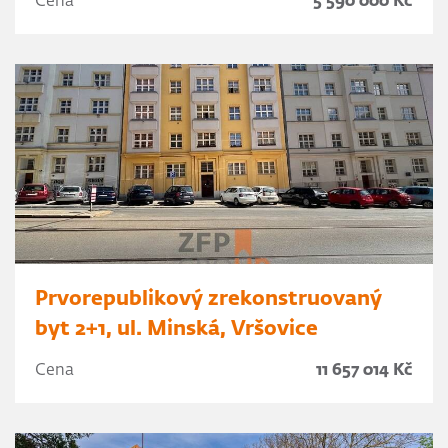
Cena
5 590 000 Kč
Prvorepublikový zrekonstruovaný
byt 2+1, ul. Minská, Vršovice
Cena
11 657 014 Kč