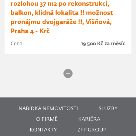
rozlohou 37 m2 po rekonstrukci,
balkon, klidná lokalita !! možnost
pronájmu dvojgaráže !!, Višňová,
Praha 4 - Krč
Cena
19 500 Kč za měsíc
NABÍDKA NEMOVITOSTÍ
SLUŽBY
O FIRMĚ
KARIÉRA
KONTAKTY
ZFP GROUP