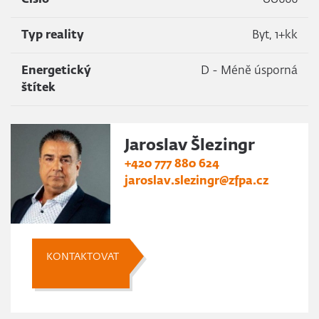
Číslo
00666
Typ reality
Byt, 1+kk
Energetický
D - Méně úsporná
štítek
Jaroslav Šlezingr
+420 777 880 624
jaroslav.slezingr@zfpa.cz
KONTAKTOVAT