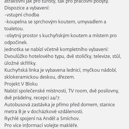
atraktivní jak pro turisty, tak pro pracovní pobyty.
Dispozice a vybavení:
-vstupní chodba
-koupelna se sprchovým koutem, umyvadlem a
toaletou.
-obytný prostor s kuchyňským koutem a místem pro
odpočinek.
Jednotka se nabízí včetně kompletního vybavení:
Dvoulůžko hotelového typu, dvě stoličky, televize, stůl,
úložné skříňky.
Kuchyňská linka je vybavena lednicí, myčkou nádobí,
sklokeramickou deskou, dřezem.
Projekt V Bloku
Nabízí společenské místnosti, TV room, dvě posilovny,
dvě prádelny, recepci 24/7.
Autobusová zastávka je přímo před domem, stanice
metra B je v docházkové vzdálenosti.
Rychlé spojení na Anděl a Smíchov.
Pro více informací volejte makléře.