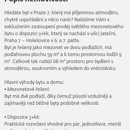
Hledáte byt v Praze 7, který má příjemnou atmosféru,
chytré uspořádání a něco navíc? Nabízíme Vám v
exkluzivním zastoupení prodej světlého mezonetového
bytu o dispozici 3+kk, který se nachází v ulici Jateční,
Praha 7 – Holešovice v 6. a 7. patře.
Byt je řešený jako mezonet ve dvou podlažích, má
podlahovou plochu 59 m² a k tomu prostornou lodžii 9
m². Celkově tak nabízí 68 m² prostoru pro bydlení s
atmosférou, soukromím a výhledem do vnitrobloku.
Hlavní výhody bytu a domu:
• Mezonetové řešení:
Byt má dvě podlaží, díky čemuž působí vzdušněji a
zajímavěji než běžné byty podobné velikosti.
• Dispozice 3+kk:
Praktické rozvržení vhodné pro pár, jednotlivce, menší