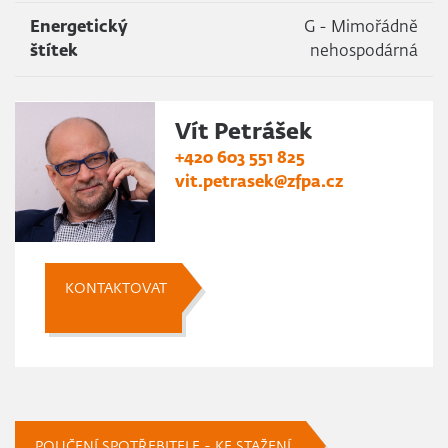
Energetický
G - Mimořádně
štítek
nehospodárná
Vít Petrášek
+420 603 551 825
vit.petrasek@zfpa.cz
KONTAKTOVAT
POUČENÍ SPOTŘEBITELE - KE STAŽENÍ