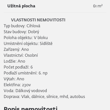
2
Užitná plocha
61 m
VLASTNOSTI NEMOVITOSTI
Typ budovy: Cihlová
Stav budovy: Dobrý
Poloha objektu: V bloku
Umístnění objektu: Sídliště
Zařízený: Ano
Vlastnictví: Osobní
Lodžie: Ano
Počet podlaží: 6
Podlaží umístnění: 6. np
Výtah: Ano
Elektřina: 230v
Voda: Dálkový vodovod
Doprava: Vlak, dálnice, silnice, mhd, autobus
Popis nemovitosti