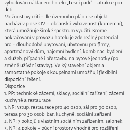
vybudován nákladem hotelu „Lesní park“ – atrakce pro
děti.
Možnosti využití - dle územního plánu se objekt
nachází v ploše OV – občanská vybavenost (komerční),
která umožňuje široké spektrum využití. Kromě
pokračování v provozu hotelu je zde reálný potenciál
pro - dlouhodobé ubytování, ubytovnu pro firmy,
apartmánový dům, nájemní bydlení, kombinaci bydlení
a služeb, případně i přestavbu na bytové jednotky (po
změně užívání stavby). Velký stavební objem a
samostatné pokoje s koupelnami umožňují flexibilní
dispoziční řešení.
Dispozice
1. PP: technické zázemí, sklady, sociální zařízení, zázemí
kuchyně a restaurace
1. NP: vstup, restaurace pro 40 osob, sál pro 90 osob,
terasa pro 30 osob, bar, kuchyně, sociální zařízení
2. NP: 7 pokojů s vlastním sociálním zařízením, salonek
3. NP: 4 pokoje + půdní prostory vhodné pro rozšíření