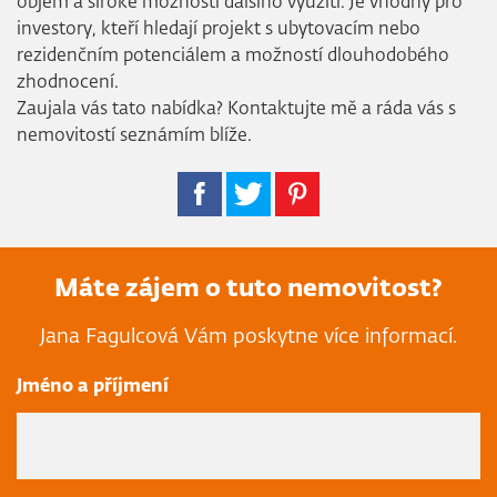
objem a široké možnosti dalšího využití. Je vhodný pro
investory, kteří hledají projekt s ubytovacím nebo
rezidenčním potenciálem a možností dlouhodobého
zhodnocení.
Zaujala vás tato nabídka? Kontaktujte mě a ráda vás s
nemovitostí seznámím blíže.
Máte zájem o tuto nemovitost?
Jana Fagulcová Vám poskytne více informací.
Jméno a příjmení