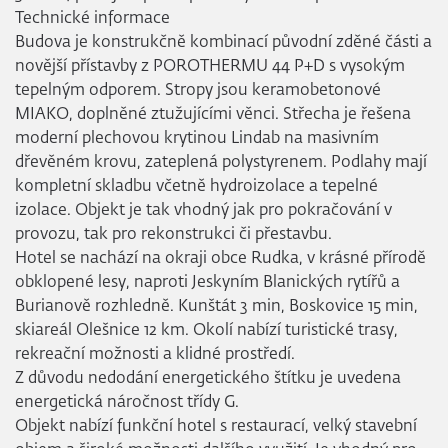
Technické informace
Budova je konstrukčně kombinací původní zděné části a
novější přístavby z POROTHERMU 44 P+D s vysokým
tepelným odporem. Stropy jsou keramobetonové
MIAKO, doplněné ztužujícími věnci. Střecha je řešena
moderní plechovou krytinou Lindab na masivním
dřevěném krovu, zateplená polystyrenem. Podlahy mají
kompletní skladbu včetně hydroizolace a tepelné
izolace. Objekt je tak vhodný jak pro pokračování v
provozu, tak pro rekonstrukci či přestavbu.
Hotel se nachází na okraji obce Rudka, v krásné přírodě
obklopené lesy, naproti Jeskyním Blanických rytířů a
Burianově rozhledně. Kunštát 3 min, Boskovice 15 min,
skiareál Olešnice 12 km. Okolí nabízí turistické trasy,
rekreační možnosti a klidné prostředí.
Z důvodu nedodání energetického štítku je uvedena
energetická náročnost třídy G.
Objekt nabízí funkční hotel s restaurací, velký stavební