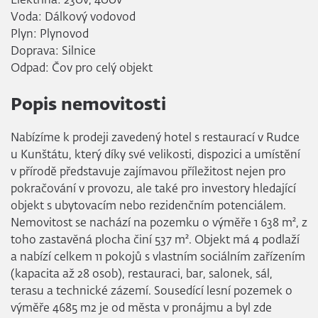
Elektřina: 230v, 400v
Voda: Dálkový vodovod
Plyn: Plynovod
Doprava: Silnice
Odpad: Čov pro celý objekt
Popis nemovitosti
Nabízíme k prodeji zavedený hotel s restaurací v Rudce
u Kunštátu, který díky své velikosti, dispozici a umístění
v přírodě představuje zajímavou příležitost nejen pro
pokračování v provozu, ale také pro investory hledající
objekt s ubytovacím nebo rezidenčním potenciálem.
Nemovitost se nachází na pozemku o výměře 1 638 m², z
toho zastavěná plocha činí 537 m². Objekt má 4 podlaží
a nabízí celkem 11 pokojů s vlastním sociálním zařízením
(kapacita až 28 osob), restauraci, bar, salonek, sál,
terasu a technické zázemí. Sousedící lesní pozemek o
výměře 4685 m2 je od města v pronájmu a byl zde