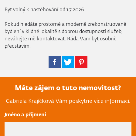
Byt volný k nastěhování od 1.7.2026
Pokud hledáte prostorné a moderně zrekonstruované
bydlení v klidné lokalitě s dobrou dostupností služeb,
neváhejte mě kontaktovat. Ráda Vám byt osobně
představím.
Máte zájem o tuto nemovitost?
Gabriela Krajíčková Vám poskytne více informací.
Jméno a příjmení