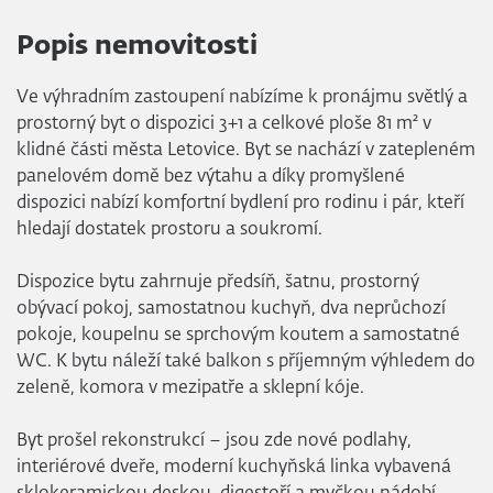
Popis nemovitosti
Ve výhradním zastoupení nabízíme k pronájmu světlý a
prostorný byt o dispozici 3+1 a celkové ploše 81 m² v
klidné části města Letovice. Byt se nachází v zatepleném
panelovém domě bez výtahu a díky promyšlené
dispozici nabízí komfortní bydlení pro rodinu i pár, kteří
hledají dostatek prostoru a soukromí.
Dispozice bytu zahrnuje předsíň, šatnu, prostorný
obývací pokoj, samostatnou kuchyň, dva neprůchozí
pokoje, koupelnu se sprchovým koutem a samostatné
WC. K bytu náleží také balkon s příjemným výhledem do
zeleně, komora v mezipatře a sklepní kóje.
Byt prošel rekonstrukcí – jsou zde nové podlahy,
interiérové dveře, moderní kuchyňská linka vybavená