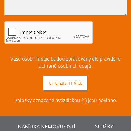
Vaše osobní údaje budou zpracovány dle pravidel o
ochraně osobních údajů
.
Položky označené hvězdičkou (*) jsou povinné.
NABÍDKA NEMOVITOSTÍ
SLUŽBY