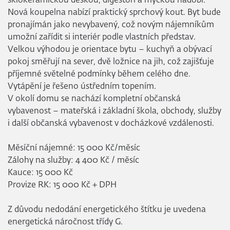
sklokeramickou deskou, digestoří a myčkou nádobí.
Nová koupelna nabízí praktický sprchový kout. Byt bude
pronajímán jako nevybavený, což novým nájemníkům
umožní zařídit si interiér podle vlastních představ.
Velkou výhodou je orientace bytu – kuchyň a obývací
pokoj směřují na sever, dvě ložnice na jih, což zajišťuje
příjemné světelné podmínky během celého dne.
Vytápění je řešeno ústředním topením.
V okolí domu se nachází kompletní občanská
vybavenost – mateřská i základní škola, obchody, služby
i další občanská vybavenost v docházkové vzdálenosti.
Měsíční nájemné: 15 000 Kč/měsíc
Zálohy na služby: 4 400 Kč / měsíc
Kauce: 15 000 Kč
Provize RK: 15 000 Kč + DPH
Z důvodu nedodání energetického štítku je uvedena
energetická náročnost třídy G.