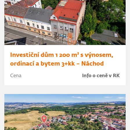
Investiční dům 1 200 m² s výnosem,
ordinací a bytem 3+kk – Náchod
Cena
Info o ceně v RK