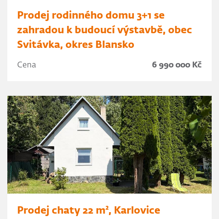
Prodej rodinného domu 3+1 se
zahradou k budoucí výstavbě, obec
Svitávka, okres Blansko
Cena
6 990 000 Kč
Prodej chaty 22 m², Karlovice