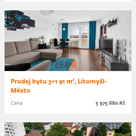
Prodej bytu 3+1 91 m², Litomyšl-
Město
Cena
5 975 880 Kč