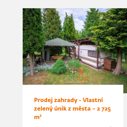
Prodej zahrady - Vlastní
zelený únik z města – 2 725
m²