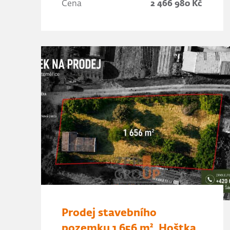
Cena
2 466 980 Kč
Prodej stavebního
pozemku 1 656 m², Hoštka