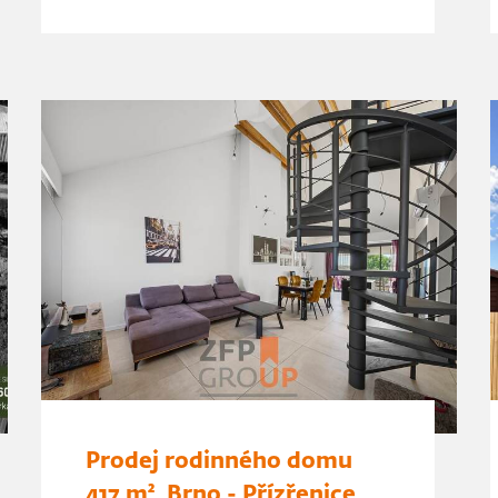
Prodej rodinného domu
417 m², Brno - Přízřenice