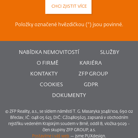
Položky označené hvězdičkou (*) jsou povinné.
NABÍDKA NEMOVITOSTÍ
SLUŽBY
O FIRMĚ
KARIÉRA
KONTAKTY
ZFP GROUP
COOKIES
GDPR
DOKUMENTY
© ZFP Reality, a.s., se sídlem náměstí T. G. Masaryka 3048/10a, 690 02
Břeclav, IČ: 048 05 623, DIČ: CZ04805623, zapsaná v obchodním
rejstříku vedeném Krajským soudem v Brně, oddíl B, vložka 9029 -
člen skupiny ZFP GROUP, a.s.
Postavíme i váš web
— jsme PUXdesign.