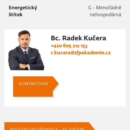
Energetický
G - Mimořádně
štítek
nehospodárná
Bc. Radek Kučera
+420 605 212 153
r.kucera@zfpakademie.cz
KONTAKTOVAT
POUČENÍ SPOTŘEBITELE - KE STAŽENÍ