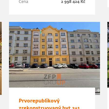
Cena
2 998 424 Kč
Prvorepublikový
zrekonstruovaný byt 2+1,