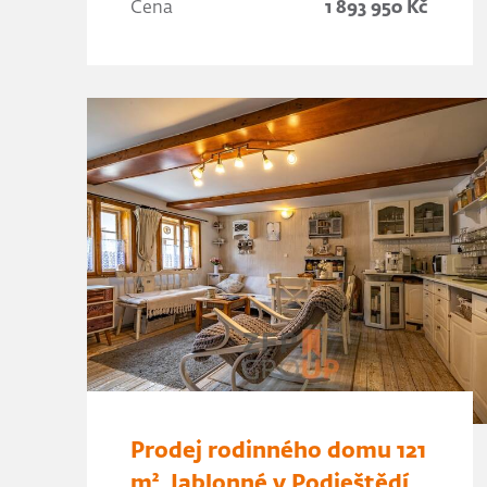
Cena
1 893 950 Kč
Prodej rodinného domu 121
m², Jablonné v Podještědí