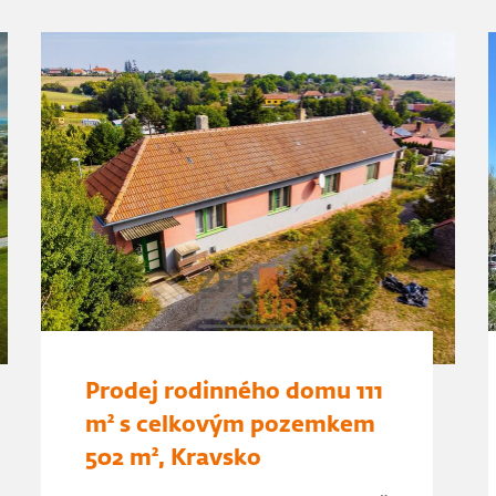
Prodej rodinného domu 111
m² s celkovým pozemkem
502 m², Kravsko