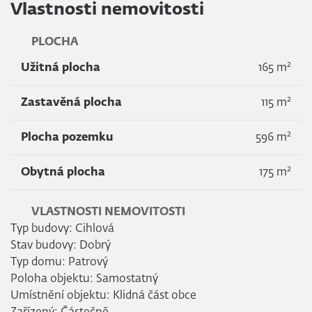
Vlastnosti nemovitosti
PLOCHA
2
Užitná plocha
165 m
2
Zastavěná plocha
115 m
2
Plocha pozemku
596 m
2
Obytná plocha
175 m
VLASTNOSTI NEMOVITOSTI
Typ budovy: Cihlová
Stav budovy: Dobrý
Typ domu: Patrový
Poloha objektu: Samostatný
Umístnění objektu: Klidná část obce