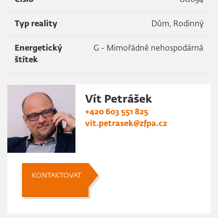
Číslo
00694
Typ reality
Dům, Rodinný
Energetický
G - Mimořádně nehospodárná
štítek
Vít Petrášek
+420 603 551 825
vit.petrasek@zfpa.cz
KONTAKTOVAT