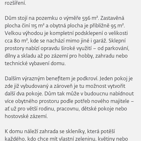
rozšíření.
Dům stojí na pozemku o výměře 596 m². Zastavěná
plocha činí 115 m² a obytná plocha je přibližně 95 m².
Velkou výhodou je kompletní podsklepení o velikosti
cca 80 m², kde se nachází mimo jiné i garáž. Sklepní
prostory nabízí opravdu široké využití – od parkování,
dílny a skladu až po zázemí pro hobby, zahradu nebo
technické vybavení domu.
Dalším výrazným benefitem je podkroví. Jeden pokoj je
zde již vybudovaný a zároveň je tu možnost vytvořit
další dva pokoje. Dům tak může v budoucnu nabídnout
více obytného prostoru podle potřeb nového majitele –
ať už pro větší rodinu, pracovnu, dětské pokoje nebo
hostovské zázemí.
K domu náleží zahrada se skleníky, která potěší
každého, kdo chce mít vlastní zeleninu, květiny nebo