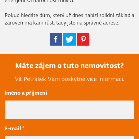
energetická náročnost třídy G.
Pokud hledáte dům, který už dnes nabízí solidní základ a
zároveň má kam růst, tady jste na správné adrese.
Máte zájem o tuto nemovitost?
Vít Petrášek Vám poskytne více informací.
Jméno a příjmení
E-mail *