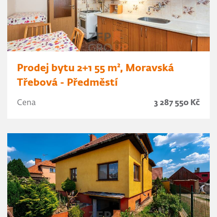
Prodej bytu 2+1 55 m², Moravská
Třebová - Předměstí
Cena
3 287 550 Kč