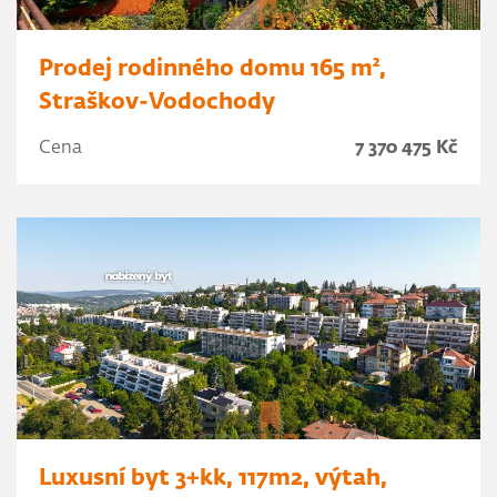
Prodej rodinného domu 165 m²,
Straškov-Vodochody
Cena
7 370 475 Kč
Luxusní byt 3+kk, 117m2, výtah,