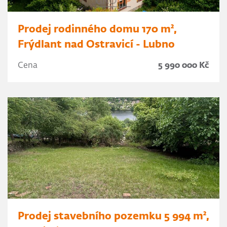
Prodej rodinného domu 170 m²,
Frýdlant nad Ostravicí - Lubno
Cena
5 990 000 Kč
Prodej stavebního pozemku 5 994 m²,