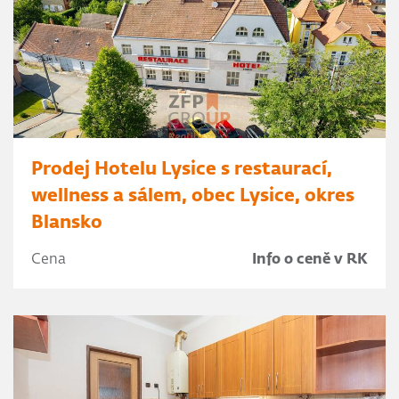
Prodej Hotelu Lysice s restaurací,
wellness a sálem, obec Lysice, okres
Blansko
Cena
Info o ceně v RK