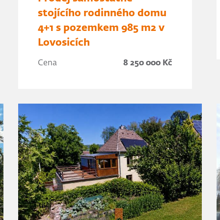
stojícího rodinného domu
4+1 s pozemkem 985 m2 v
Lovosicích
Cena
8 250 000 Kč