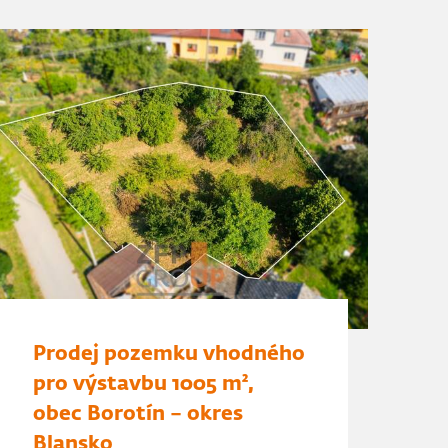
Prodej pozemku vhodného
pro výstavbu 1005 m²,
obec Borotín – okres
Blansko