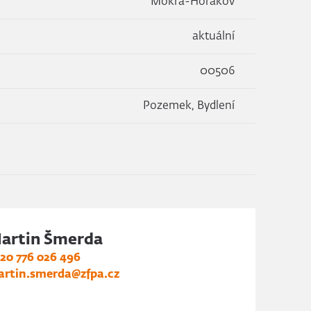
Mokrá-Horákov
aktuální
00506
Pozemek, Bydlení
artin Šmerda
20 776 026 496
rtin.smerda@zfpa.cz