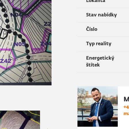
Lokalita
Stav nabídky
Číslo
Typ reality
Energetický
štítek
M
+4
ma