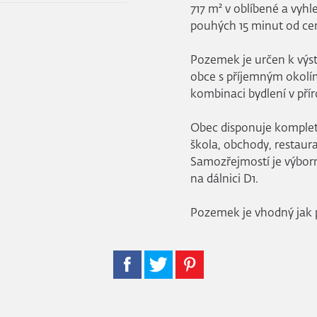
717 m² v oblíbené a vyh
pouhých 15 minut od cen
Pozemek je určen k výst
obce s příjemným okolím. 
kombinaci bydlení v pří
Obec disponuje komplet
škola, obchody, restaurac
Samozřejmostí je výborn
na dálnici D1.
Pozemek je vhodný jak pro