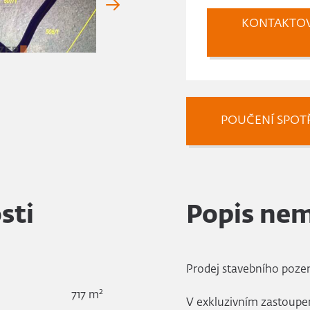
KONTAKTO
POUČENÍ SPOTŘ
sti
Popis nem
Prodej stavebního poze
2
717 m
V exkluzivním zastoupe