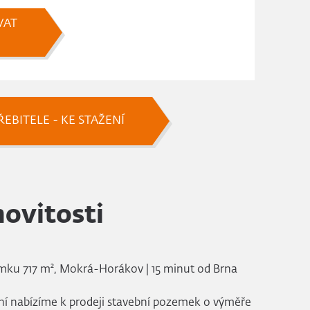
VAT
EBITELE - KE STAŽENÍ
ovitosti
mku 717 m², Mokrá-Horákov | 15 minut od Brna
ní nabízíme k prodeji stavební pozemek o výměře