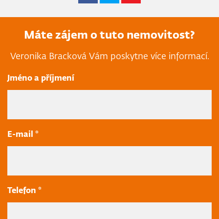
Máte zájem o tuto nemovitost?
Veronika Bracková Vám poskytne více informací.
Jméno a příjmení
E-mail *
Telefon *