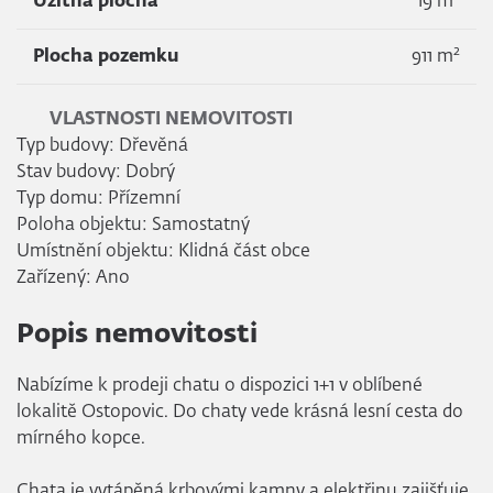
Užitná plocha
19 m
2
Plocha pozemku
911 m
VLASTNOSTI NEMOVITOSTI
Typ budovy: Dřevěná
Stav budovy: Dobrý
Typ domu: Přízemní
Poloha objektu: Samostatný
Umístnění objektu: Klidná část obce
Zařízený: Ano
Popis nemovitosti
Nabízíme k prodeji chatu o dispozici 1+1 v oblíbené
lokalitě Ostopovic. Do chaty vede krásná lesní cesta do
mírného kopce.
Chata je vytápěná krbovými kamny a elektřinu zajišťuje