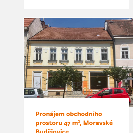
Pronájem obchodního
prostoru 47 m², Moravské
Budějovice