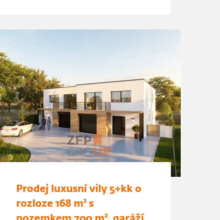
Prodej luxusní vily 5+kk o
rozloze 168 m² s
pozemkem 700 m², garáží