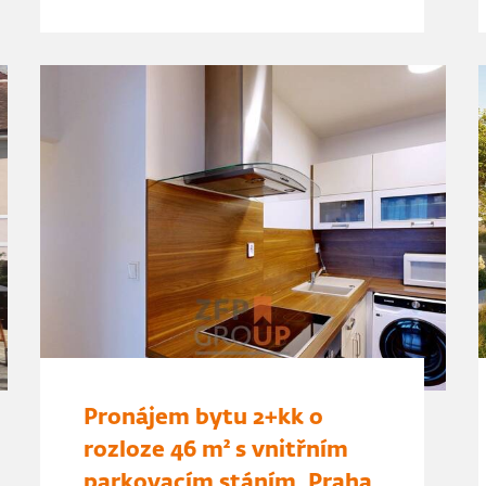
Pronájem bytu 2+kk o
rozloze 46 m² s vnitřním
parkovacím stáním, Praha