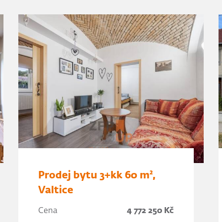
Prodej bytu 3+kk 60 m²,
Valtice
Cena
4 772 250 Kč