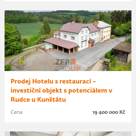
Prodej Hotelu s restaurací –
investiční objekt s potenciálem v
Rudce u Kunštátu
Cena
19 400 000 Kč