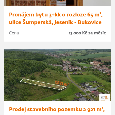
Pronájem bytu 3+kk o rozloze 65 m²,
ulice Šumperská, Jeseník - Bukovice
Cena
13 000 Kč za měsíc
Prodej stavebního pozemku 2 921 m²,