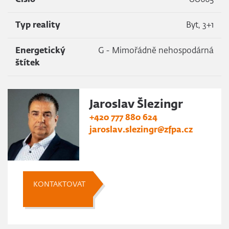
Číslo
00665
Typ reality
Byt, 3+1
Energetický
G - Mimořádně nehospodárná
štítek
Jaroslav Šlezingr
+420 777 880 624
jaroslav.slezingr@zfpa.cz
KONTAKTOVAT