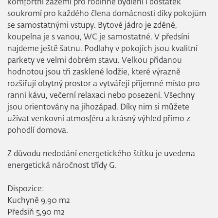
komfortní zázemí pro rodinné bydlení i dostatek
soukromí pro každého člena domácnosti díky pokojům
se samostatnými vstupy. Bytové jádro je zděné,
koupelna je s vanou, WC je samostatné. V předsíni
najdeme ještě šatnu. Podlahy v pokojích jsou kvalitní
parkety ve velmi dobrém stavu. Velkou přidanou
hodnotou jsou tři zasklené lodžie, které výrazně
rozšiřují obytný prostor a vytvářejí příjemné místo pro
ranní kávu, večerní relaxaci nebo posezení. Všechny
jsou orientovány na jihozápad. Díky nim si můžete
užívat venkovní atmosféru a krásný výhled přímo z
pohodlí domova.
Z důvodu nedodání energetického štítku je uvedena
energetická náročnost třídy G.
Dispozice:
Kuchyně 9,90 m2
Předsíň 5,90 m2