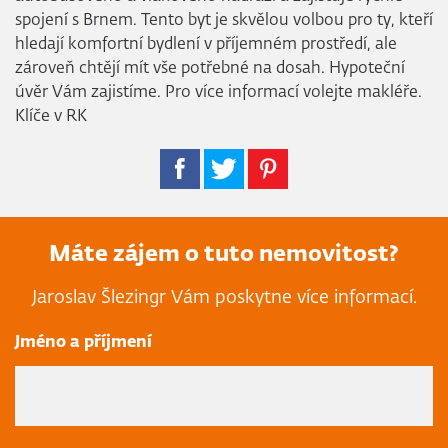
spojení s Brnem. Tento byt je skvělou volbou pro ty, kteří
hledají komfortní bydlení v příjemném prostředí, ale
zároveň chtějí mít vše potřebné na dosah. Hypoteční
úvěr Vám zajistíme. Pro více informací volejte makléře.
Klíče v RK
Máte zájem o tuto nemovitost?
Jaroslav Šlezingr Vám poskytne více informací.
Jméno a příjmení