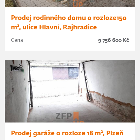
Prodej rodinného domu o rozloze150
m², ulice Hlavní, Rajhradice
Cena
9 756 600 Kč
Prodej garáže o rozloze 18 m², Plzeň