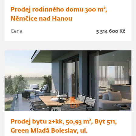
Prodej rodinného domu 300 m²,
Němčice nad Hanou
Cena
5 514 600 Kč
Prodej bytu 2+kk, 50,93 m², Byt 511,
Green Mladá Boleslav, ul.