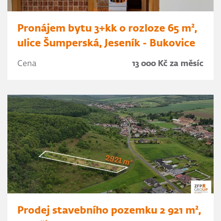
Pronájem bytu 3+kk o rozloze 65 m²,
ulice Šumperská, Jeseník - Bukovice
Cena
13 000 Kč za měsíc
Prodej stavebního pozemku 2 921 m²,