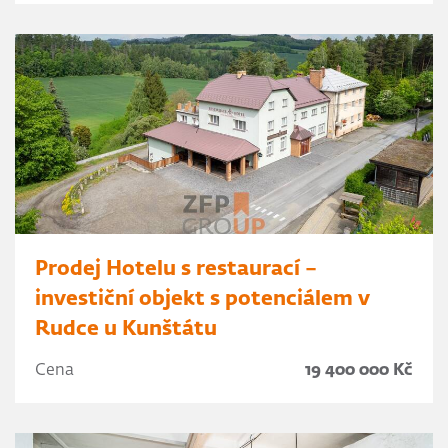
Prodej Hotelu s restaurací –
investiční objekt s potenciálem v
Rudce u Kunštátu
Cena
19 400 000 Kč