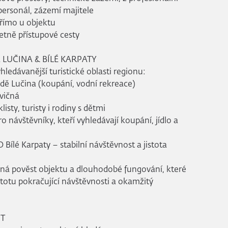
personál, zázemí majitele
přímo u objektu
tně přístupové cesty
 LUČINA & BÍLÉ KARPATY
hledávanější turistické oblasti regionu:
adě Lučina (koupání, vodní rekreace)
avičná
listy, turisty i rodiny s dětmi
o návštěvníky, kteří vyhledávají koupání, jídlo a
Bílé Karpaty – stabilní návštěvnost a jistota
ená pověst objektu a dlouhodobé fungování, které
stotu pokračující návštěvnosti a okamžitý
ST