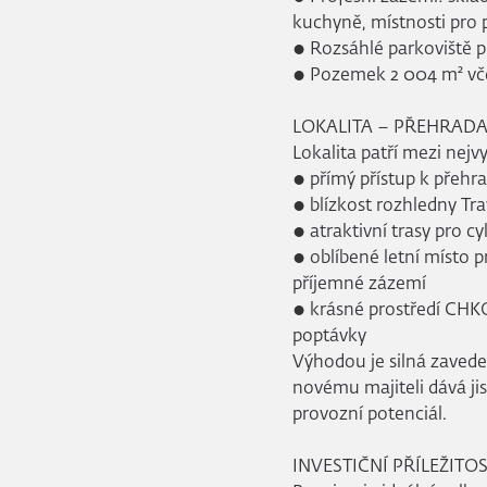
kuchyně, místnosti pro 
● Rozsáhlé parkoviště 
● Pozemek 2 004 m² vče
LOKALITA – PŘEHRADA
Lokalita patří mezi nejvy
● přímý přístup k přehr
● blízkost rozhledny Tr
● atraktivní trasy pro cyk
● oblíbené letní místo pr
příjemné zázemí
● krásné prostředí CHKO 
poptávky
Výhodou je silná zaved
novému majiteli dává ji
provozní potenciál.
INVESTIČNÍ PŘÍLEŽITO