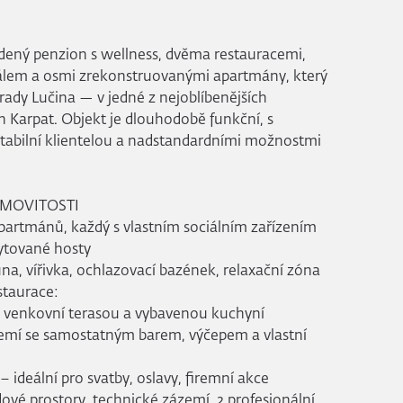
dený penzion s wellness, dvěma restauracemi,
lem a osmi zrekonstruovanými apartmány, který
rady Lučina — v jedné z nejoblíbenějších
ch Karpat. Objekt je dlouhodobě funkční, s
tabilní klientelou a nadstandardními možnostmi
EMOVITOSTI
artmánů, každý s vlastním sociálním zařízením
bytované hosty
na, vířivka, ochlazovací bazének, relaxační zóna
taurace:
 s venkovní terasou a vybavenou kuchyní
zemí se samostatným barem, výčepem a vlastní
– ideální pro svatby, oslavy, firemní akce
ové prostory, technické zázemí, 2 profesionální