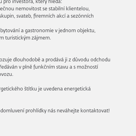
u pro investora, který hledá:
čnou nemovitost se stabilní klientelou,
upin, svateb, firemních akcí a sezónních
ubytování a gastronomie v jednom objektu,
lým turistickým zájmem.
vozuje dlouhodobě a prodává ji z důvodu odchodu
ředáván v plně funkčním stavu a s možností
ovozu.
getického štítku je uvedena energetická
 domluvení prohlídky nás neváhejte kontaktovat!