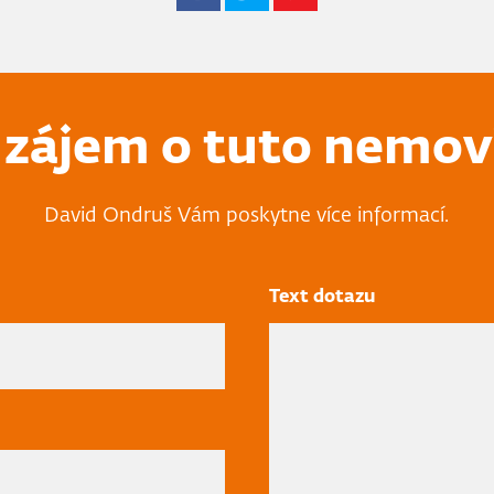
zájem o tuto nemov
David Ondruš Vám poskytne více informací.
Text dotazu