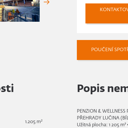
KONTAKTO
POUČENÍ SPOTŘ
sti
Popis nem
PENZION & WELLNESS 
PŘEHRADY LUČINA (BÍ
2
1.205 m
Užitná plocha: 1 205 m²