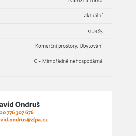
Tvarožná Lhota
aktuální
00485
Komerční prostory, Ubytování
G - Mimořádně nehospodárná
avid Ondruš
20 776 307 676
vid.ondrus@zfpa.cz