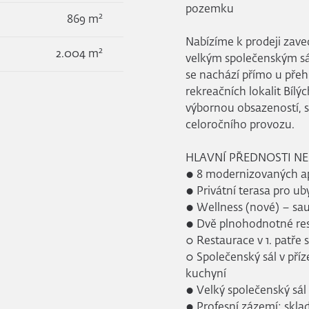
pozemku
2
869 m
Nabízíme k prodeji zave
2
2.004 m
velkým společenským sá
se nachází přímo u přeh
rekreačních lokalit Bílý
výbornou obsazeností, s
celoročního provozu.
HLAVNÍ PŘEDNOSTI N
● 8 modernizovaných ap
● Privátní terasa pro u
● Wellness (nové) – sau
● Dvě plnohodnotné res
○ Restaurace v 1. patře
○ Společenský sál v pří
kuchyní
● Velký společenský sál 
● Profesní zázemí: sklad