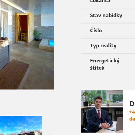
Lokalita
Stav nabídky
Číslo
Typ reality
Energetický
štítek
D
+4
da