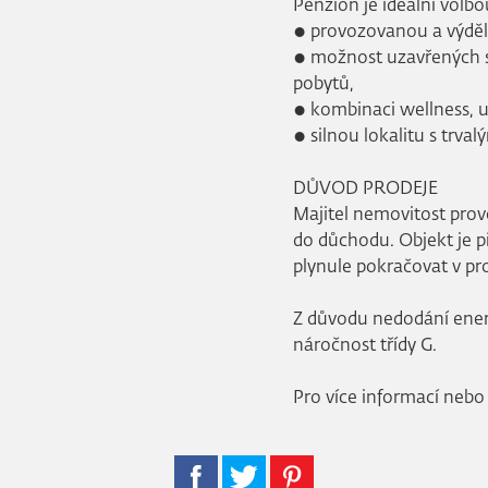
Penzion je ideální volbo
● provozovanou a výděle
● možnost uzavřených sk
pobytů,
● kombinaci wellness, 
● silnou lokalitu s trva
DŮVOD PRODEJE
Majitel nemovitost pro
do důchodu. Objekt je p
plynule pokračovat v pr
Z důvodu nedodání ener
náročnost třídy G.
Pro více informací nebo