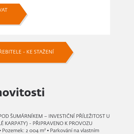
VAT
EBITELE - KE STAŽENÍ
ovitosti
POD ŠUMÁRNÍKEM – INVESTIČNÍ PŘÍLEŽITOST U
LÉ KARPATY) - PŘIPRAVENO K PROVOZU
 • Pozemek: 2 004 m² • Parkování na vlastním