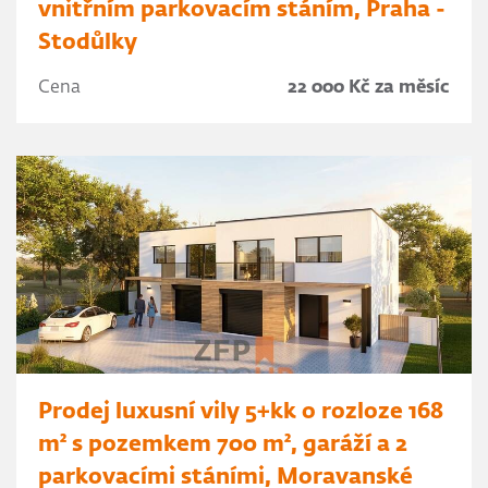
vnitřním parkovacím stáním, Praha -
Stodůlky
Cena
22 000 Kč za měsíc
Prodej luxusní vily 5+kk o rozloze 168
m² s pozemkem 700 m², garáží a 2
parkovacími stáními, Moravanské