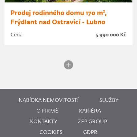
Prodej rodinného domu 170 m²,
Frýdlant nad Ostravicí - Lubno
Cena
5 990 000 Kč
NABÍDKA NEMOVITOSTÍ
SLUŽBY
O FIRMĚ
KARIÉRA
KONTAKTY
ZFP GROUP
COOKIES
GDPR