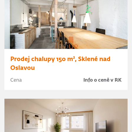
Prodej chalupy 150 m², Sklené nad
Oslavou
Cena
Info o ceně v RK