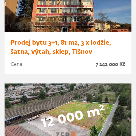
Prodej bytu 3+1, 81 m2, 3 x lodžie,
šatna, výtah, sklep, Tišnov
Cena
7 242 000 Kč