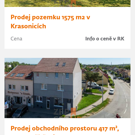
Prodej pozemku 1575 m2 v
Krasonicích
Cena
Info o ceně v RK
Prodej obchodního prostoru 417 m²,