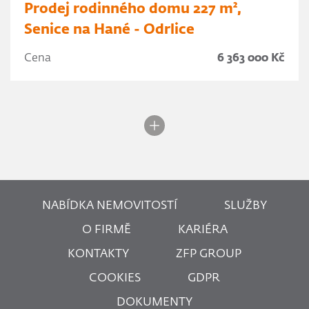
Prodej rodinného domu 227 m²,
Senice na Hané - Odrlice
Cena
6 363 000 Kč
NABÍDKA NEMOVITOSTÍ
SLUŽBY
O FIRMĚ
KARIÉRA
KONTAKTY
ZFP GROUP
COOKIES
GDPR
DOKUMENTY