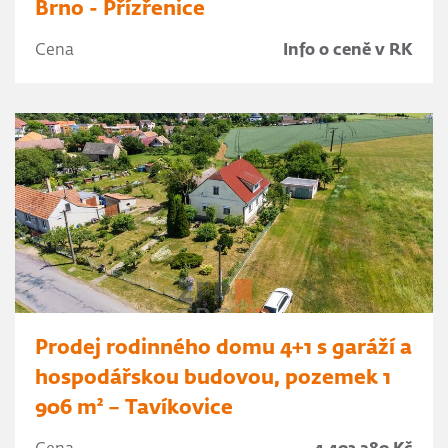
Brno - Přízřenice
Cena
Info o ceně v RK
Prodej rodinného domu 4+1 s garáží a
hospodářskou budovou, pozemek 1
906 m² – Tavíkovice