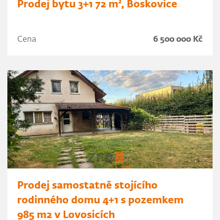
Prodej bytu 3+1 72 m², Boskovice
Cena
6 500 000 Kč
Prodej samostatně stojícího
rodinného domu 4+1 s pozemkem
985 m2 v Lovosicích