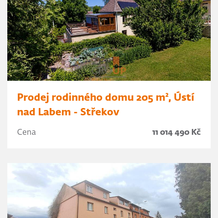
Prodej rodinného domu 205 m², Ústí
nad Labem - Střekov
Cena
11 014 490 Kč