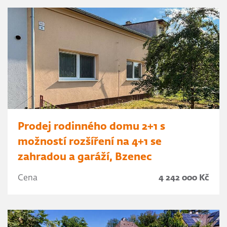
Prodej rodinného domu 2+1 s
možností rozšíření na 4+1 se
zahradou a garáží, Bzenec
Cena
4 242 000 Kč