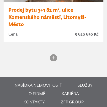
Prodej bytu 3+1 82 m², ulice
Komenského náměstí, Litomyšl-
Město
Cena
5 620 650 Kč
NABÍDKA NEMOVITOSTÍ
SLUŽBY
O FIRMĚ
KARIÉRA
KONTAKTY
ZFP GROUP