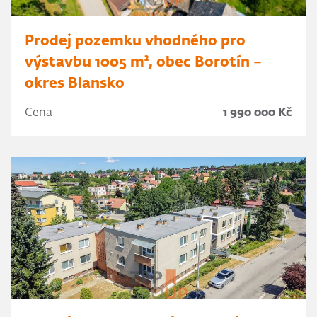
Prodej pozemku vhodného pro
výstavbu 1005 m², obec Borotín –
okres Blansko
Cena
1 990 000 Kč