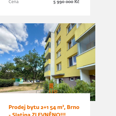
Cena
5 990 000 Kč
Prodej bytu 2+1 54 m², Brno
- Slatina ZLEVNĚNO!!!