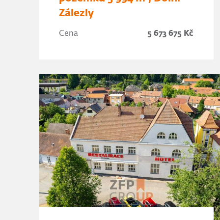
Zálezly
Cena
5 673 675 Kč