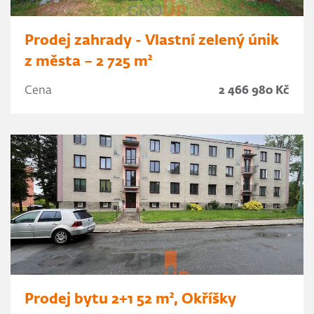
Prodej zahrady - Vlastní zelený únik
z města – 2 725 m²
Cena
2 466 980 Kč
Prodej bytu 2+1 52 m², Okříšky