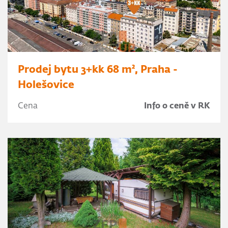
Prodej bytu 3+kk 68 m², Praha -
Holešovice
Cena
Info o ceně v RK