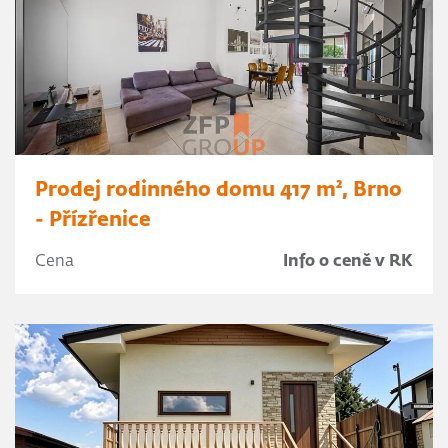
Prodej rodinného domu 417 m², Brno
- Přízřenice
Cena
Info o ceně v RK