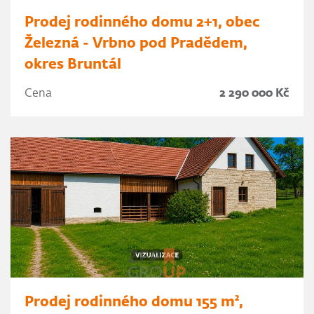
Prodej rodinného domu 2+1, obec
Železná - Vrbno pod Pradědem,
okres Bruntál
Cena
2 290 000 Kč
Prodej rodinného domu 155 m²,