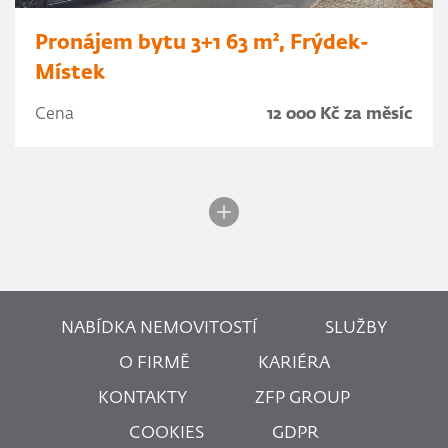
Pronájem bytu 3+1 63 m², Frýdek-
Místek
Cena
12 000 Kč za měsíc
NABÍDKA NEMOVITOSTÍ
SLUŽBY
O FIRMĚ
KARIÉRA
KONTAKTY
ZFP GROUP
COOKIES
GDPR