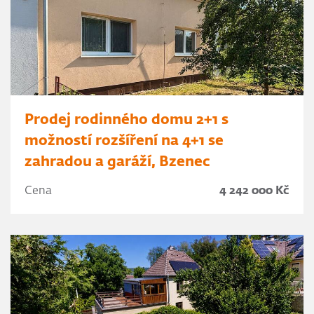
Prodej rodinného domu 2+1 s
možností rozšíření na 4+1 se
zahradou a garáží, Bzenec
Cena
4 242 000 Kč