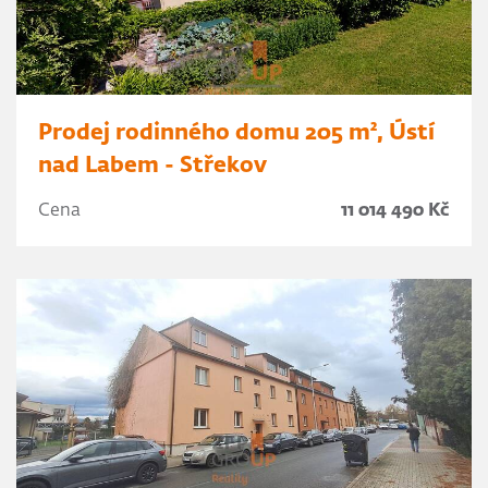
Prodej rodinného domu 205 m², Ústí
nad Labem - Střekov
Cena
11 014 490 Kč