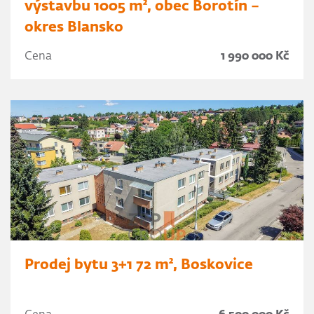
výstavbu 1005 m², obec Borotín –
okres Blansko
Cena
1 990 000 Kč
Prodej bytu 3+1 72 m², Boskovice