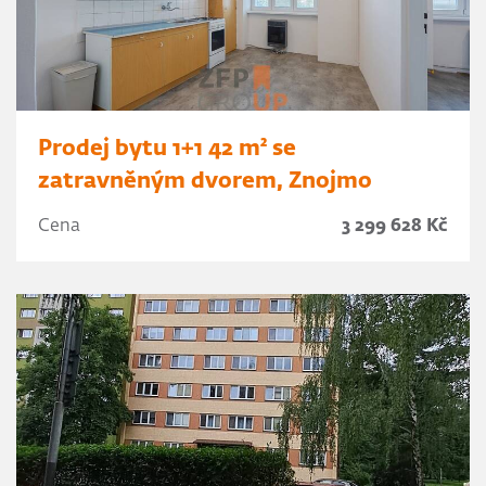
Prodej bytu 1+1 42 m² se
zatravněným dvorem, Znojmo
Cena
3 299 628 Kč