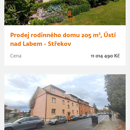
Prodej rodinného domu 205 m², Ústí
nad Labem - Střekov
Cena
11 014 490 Kč