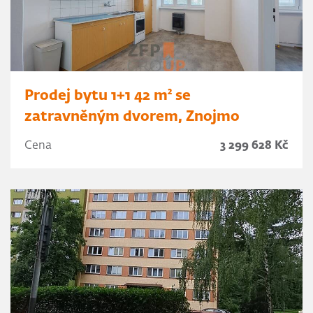
Prodej bytu 1+1 42 m² se
zatravněným dvorem, Znojmo
Cena
3 299 628 Kč