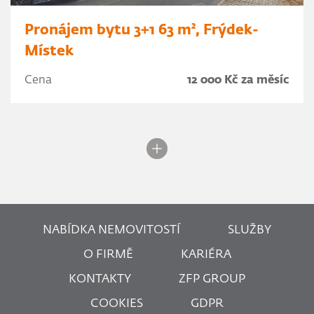
Pronájem bytu 3+1 63 m², Frýdek-
Místek
Cena
12 000 Kč za měsíc
NABÍDKA NEMOVITOSTÍ
SLUŽBY
O FIRMĚ
KARIÉRA
KONTAKTY
ZFP GROUP
COOKIES
GDPR