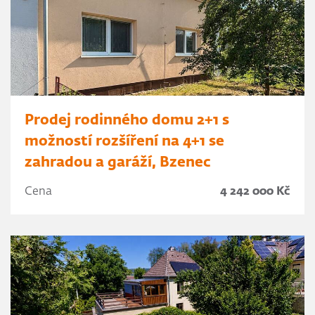
Prodej rodinného domu 2+1 s
možností rozšíření na 4+1 se
zahradou a garáží, Bzenec
Cena
4 242 000 Kč