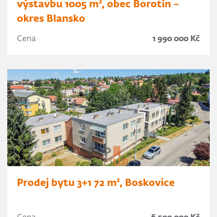
výstavbu 1005 m², obec Borotín –
okres Blansko
Cena
1 990 000 Kč
Prodej bytu 3+1 72 m², Boskovice