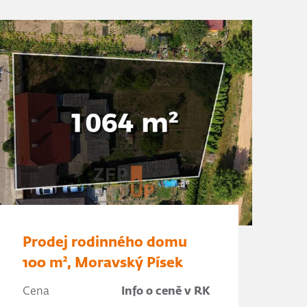
Prodej rodinného domu
100 m², Moravský Písek
Cena
Info o ceně v RK