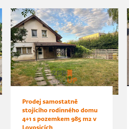
Prodej samostatně
stojícího rodinného domu
4+1 s pozemkem 985 m2 v
Lovosicích