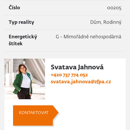
Číslo
00205
Typ reality
Dům, Rodinný
Energetický
G - Mimořádně nehospodárná
štítek
Svatava Jahnová
+420 737 774 052
svatava.jahnova@zfpa.cz
KONTAKTOVAT