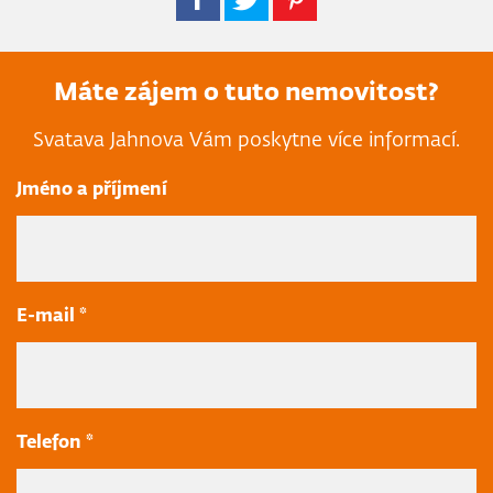
Máte zájem o tuto nemovitost?
Svatava Jahnova Vám poskytne více informací.
Jméno a příjmení
E-mail *
Telefon *