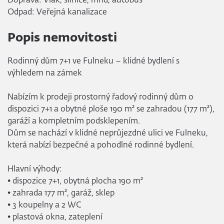
Doprava: Vlak, silnice, mhd, autobus
Odpad: Veřejná kanalizace
Popis nemovitosti
Rodinný dům 7+1 ve Fulneku – klidné bydlení s
výhledem na zámek
Nabízím k prodeji prostorný řadový rodinný dům o
dispozici 7+1 a obytné ploše 190 m² se zahradou (177 m²),
garáží a kompletním podsklepením.
Dům se nachází v klidné neprůjezdné ulici ve Fulneku,
která nabízí bezpečné a pohodlné rodinné bydlení.
Hlavní výhody:
• dispozice 7+1, obytná plocha 190 m²
• zahrada 177 m², garáž, sklep
• 3 koupelny a 2 WC
• plastová okna, zateplení