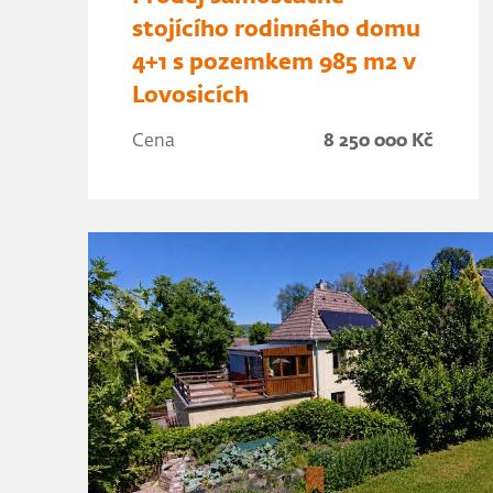
stojícího rodinného domu
4+1 s pozemkem 985 m2 v
Lovosicích
Cena
8 250 000 Kč