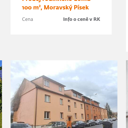
100 m², Moravský Písek
Cena
Info o ceně v RK