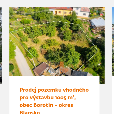
Prodej pozemku vhodného
pro výstavbu 1005 m²,
obec Borotín – okres
Blansko