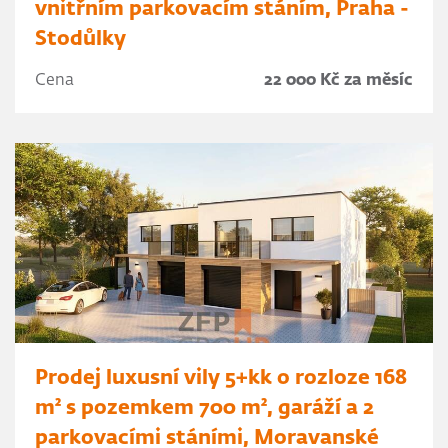
vnitřním parkovacím stáním, Praha -
Stodůlky
Cena
22 000 Kč za měsíc
Prodej luxusní vily 5+kk o rozloze 168
m² s pozemkem 700 m², garáží a 2
parkovacími stáními, Moravanské