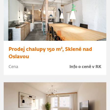
Prodej chalupy 150 m², Sklené nad
Oslavou
Cena
Info o ceně v RK