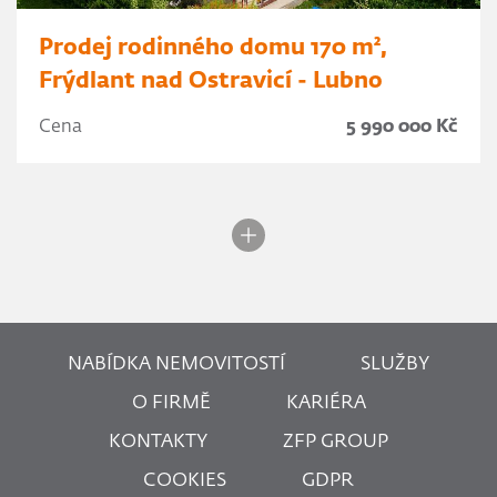
Prodej rodinného domu 170 m²,
Frýdlant nad Ostravicí - Lubno
Cena
5 990 000 Kč
NABÍDKA NEMOVITOSTÍ
SLUŽBY
O FIRMĚ
KARIÉRA
KONTAKTY
ZFP GROUP
COOKIES
GDPR