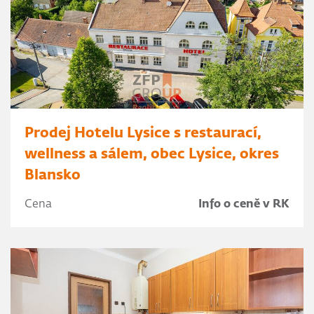
Prodej Hotelu Lysice s restaurací,
wellness a sálem, obec Lysice, okres
Blansko
Cena
Info o ceně v RK