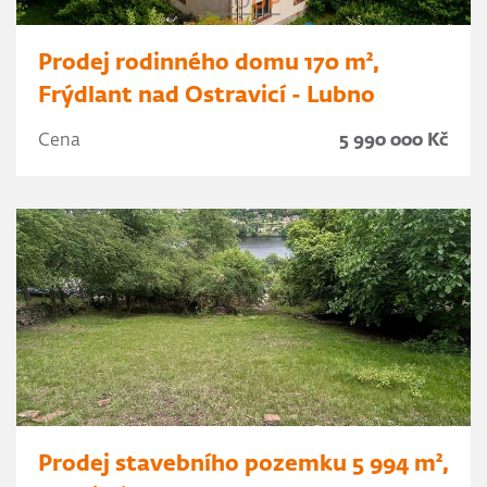
Prodej rodinného domu 170 m²,
Frýdlant nad Ostravicí - Lubno
Cena
5 990 000 Kč
Prodej stavebního pozemku 5 994 m²,