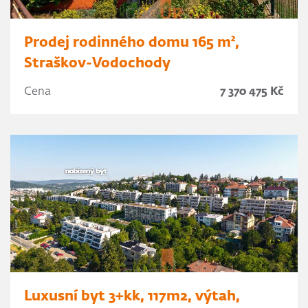
Prodej rodinného domu 165 m²,
Straškov-Vodochody
Cena
7 370 475 Kč
Luxusní byt 3+kk, 117m2, výtah,