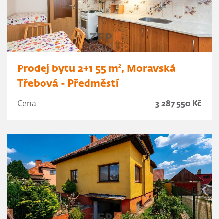
Prodej bytu 2+1 55 m², Moravská
Třebová - Předměstí
Cena
3 287 550 Kč