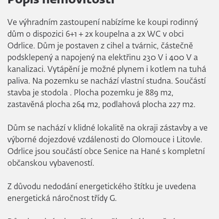
Popis nemovitosti
Ve výhradním zastoupení nabízíme ke koupi rodinný
dům o dispozici 6+1 + 2x koupelna a 2x WC v obci
Odrlice. Dům je postaven z cihel a tvárnic, částečně
podsklepený a napojený na elektřinu 230 V i 400 V a
kanalizaci. Vytápění je možné plynem i kotlem na tuhá
paliva. Na pozemku se nachází vlastní studna. Součástí
stavba je stodola . Plocha pozemku je 889 m2,
zastavěná plocha 264 m2, podlahová plocha 227 m2.
Dům se nachází v klidné lokalitě na okraji zástavby a ve
výborné dojezdové vzdálenosti do Olomouce i Litovle.
Odrlice jsou součástí obce Senice na Hané s kompletní
občanskou vybaveností.
Z důvodu nedodání energetického štítku je uvedena
energetická náročnost třídy G.