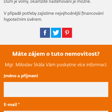
Dům je volný, okamžité nastěhování je možné.
V případě potřeby zajistíme nejvýhodnější financování
hypotečním úvěrem.
Máte zájem o tuto nemovitost?
Mgr. Miloslav Skála Vám poskytne více informací.
Jméno a příjmení
E-mail *