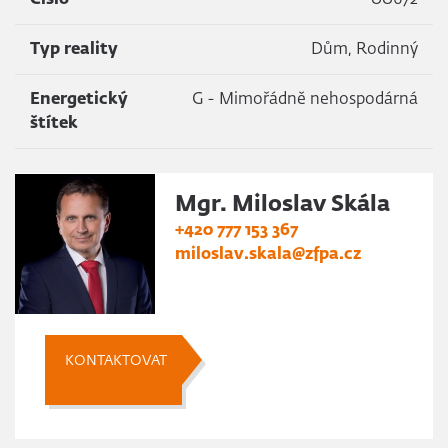
Číslo
00672
Typ reality
Dům, Rodinný
Energetický
G - Mimořádně nehospodárná
štítek
Mgr. Miloslav Skála
+420 777 153 367
miloslav.skala@zfpa.cz
KONTAKTOVAT