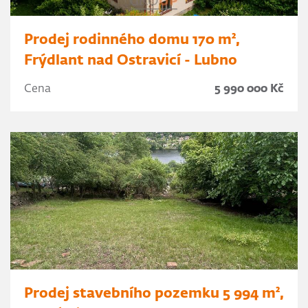
Prodej rodinného domu 170 m²,
Frýdlant nad Ostravicí - Lubno
Cena
5 990 000 Kč
Prodej stavebního pozemku 5 994 m²,