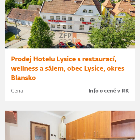
Prodej Hotelu Lysice s restaurací,
wellness a sálem, obec Lysice, okres
Blansko
Cena
Info o ceně v RK