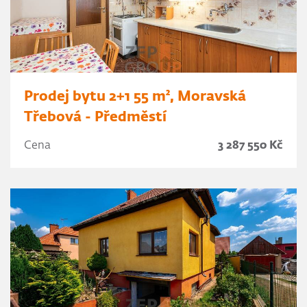
Prodej bytu 2+1 55 m², Moravská
Třebová - Předměstí
Cena
3 287 550 Kč