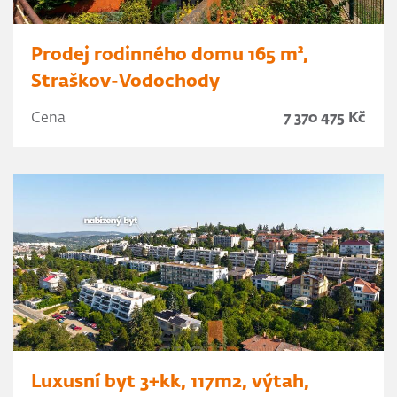
Prodej rodinného domu 165 m²,
Straškov-Vodochody
Cena
7 370 475 Kč
Luxusní byt 3+kk, 117m2, výtah,