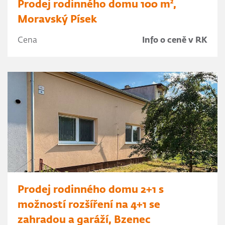
Prodej rodinného domu 100 m²,
Moravský Písek
Cena
Info o ceně v RK
Prodej rodinného domu 2+1 s
možností rozšíření na 4+1 se
zahradou a garáží, Bzenec