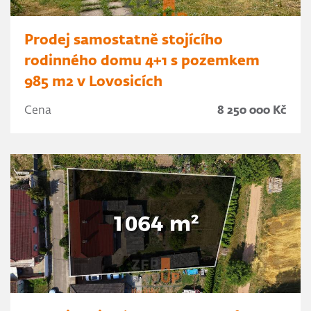
Prodej samostatně stojícího
rodinného domu 4+1 s pozemkem
985 m2 v Lovosicích
Cena
8 250 000 Kč