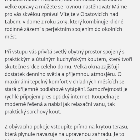
velké opravy a můžete se rovnou nastěhovat? Máme
pro vás skvělou zprávu! Vítejte v Opatovicích nad
Labem, v domě z roku 2019, který kombinuje klidné
rodinné zázemí s perfektním spojením do okolních
měst.
Při vstupu vás přivítá světlý obytný prostor spojený s
praktickým a útulným kuchyňským koutem, který tvoří
skutečné srdce celého domu. Velká okna zajišťují
dostatek denního světla a příjemnou atmosféru. O
maximální tepelný komfort v chladných měsících se
stará příjemné podlahové vytápění. Samozřejmostí je
rychlé připojení přes optický internet. Koupelna je
moderně řešená a nabízí jak relaxační vanu, tak
praktický sprchový kout.
Z obývacího pokoje vstoupíte přímo na krytou terasu,
která plynule navazuje na upravenou zahradu. Je to