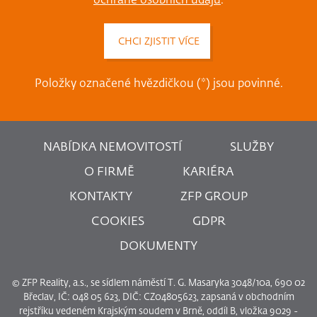
ochraně osobních údajů
.
Položky označené hvězdičkou (*) jsou povinné.
NABÍDKA NEMOVITOSTÍ
SLUŽBY
O FIRMĚ
KARIÉRA
KONTAKTY
ZFP GROUP
COOKIES
GDPR
DOKUMENTY
© ZFP Reality, a.s., se sídlem náměstí T. G. Masaryka 3048/10a, 690 02
Břeclav, IČ: 048 05 623, DIČ: CZ04805623, zapsaná v obchodním
rejstříku vedeném Krajským soudem v Brně, oddíl B, vložka 9029 -