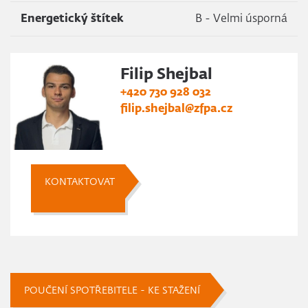
Energetický štítek
B - Velmi úsporná
Filip Shejbal
+420 730 928 032
filip.shejbal@zfpa.cz
KONTAKTOVAT
POUČENÍ SPOTŘEBITELE - KE STAŽENÍ