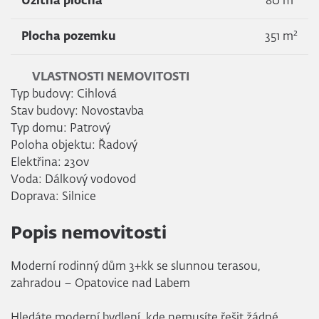
Užitná plocha
80 m
2
Plocha pozemku
351 m
VLASTNOSTI NEMOVITOSTI
Typ budovy: Cihlová
Stav budovy: Novostavba
Typ domu: Patrový
Poloha objektu: Řadový
Elektřina: 230v
Voda: Dálkový vodovod
Doprava: Silnice
Popis nemovitosti
Moderní rodinný dům 3+kk se slunnou terasou,
zahradou – Opatovice nad Labem
Hledáte moderní bydlení, kde nemusíte řešit žádné