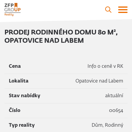
PRODEJ RODINNÉHO DOMU 80 M²,
OPATOVICE NAD LABEM
Cena
Info o ceně v RK
Lokalita
Opatovice nad Labem
Stav nabídky
aktuální
Číslo
00654
Typ reality
Dům, Rodinný