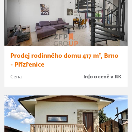
Prodej rodinného domu 417 m², Brno
- Přízřenice
Cena
Info o ceně v RK