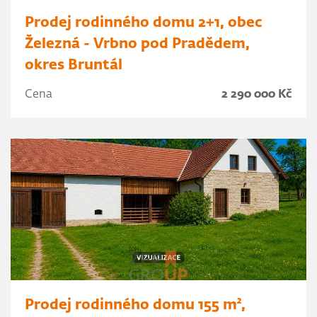
Prodej rodinného domu 2+1, obec
Železná - Vrbno pod Pradědem,
okres Bruntál
Cena
2 290 000 Kč
Prodej rodinného domu 155 m²,