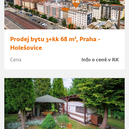
Prodej bytu 3+kk 68 m², Praha -
Holešovice
Cena
Info o ceně v RK