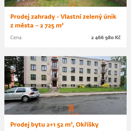
Prodej zahrady - Vlastní zelený únik
z města – 2 725 m²
Cena
2 466 980 Kč
Prodej bytu 2+1 52 m², Okříšky