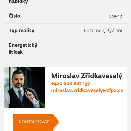
nabídky
Číslo
00543
Typ reality
Pozemek, Bydlení
Energetický
štítek
Miroslav Zřídkaveselý
+420 608 887 197
miroslav.zridkavesely@zfpa.cz
KONTAKTOVAT