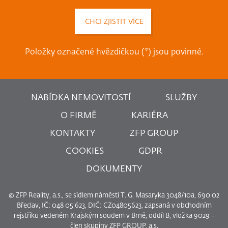
Položky označené hvězdičkou (*) jsou povinné.
NABÍDKA NEMOVITOSTÍ
SLUŽBY
O FIRMĚ
KARIÉRA
KONTAKTY
ZFP GROUP
COOKIES
GDPR
DOKUMENTY
© ZFP Reality, a.s., se sídlem náměstí T. G. Masaryka 3048/10a, 690 02
Břeclav, IČ: 048 05 623, DIČ: CZ04805623, zapsaná v obchodním
rejstříku vedeném Krajským soudem v Brně, oddíl B, vložka 9029 -
člen skupiny ZFP GROUP, a.s.