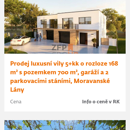
Prodej luxusní vily 5+kk o rozloze 168
m² s pozemkem 700 m², garáží a 2
parkovacími stáními, Moravanské
Lány
Cena
Info o ceně v RK