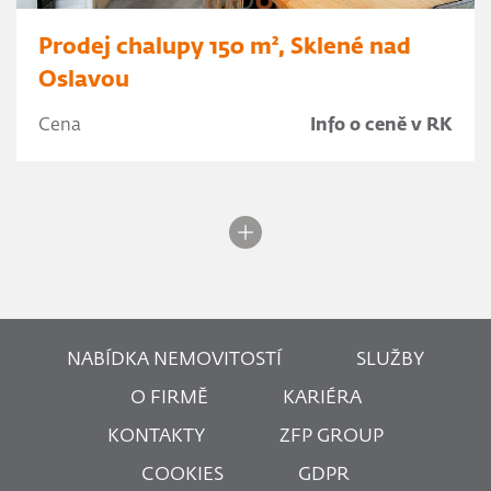
Prodej chalupy 150 m², Sklené nad
Oslavou
Cena
Info o ceně v RK
NABÍDKA NEMOVITOSTÍ
SLUŽBY
O FIRMĚ
KARIÉRA
KONTAKTY
ZFP GROUP
COOKIES
GDPR