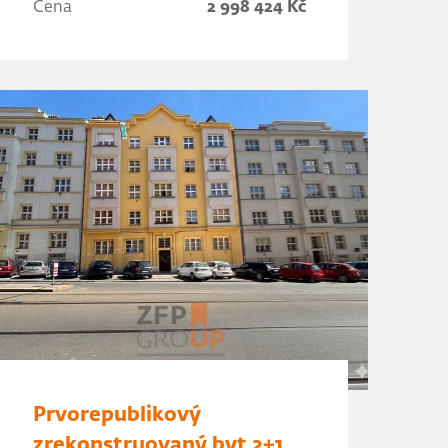
Cena
2 998 424 Kč
Prvorepublikový
zrekonstruovaný byt 2+1,