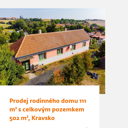
Prodej rodinného domu 111
m² s celkovým pozemkem
502 m², Kravsko