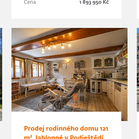
Cena
1 893 950 Kč
Prodej rodinného domu 121
m², Jablonné v Podještědí