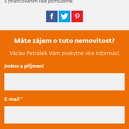
S financováním rádi pomůžeme.
Máte zájem o tuto nemovitost?
Václav Petrášek Vám poskytne více informací.
Jméno a příjmení
E-mail *