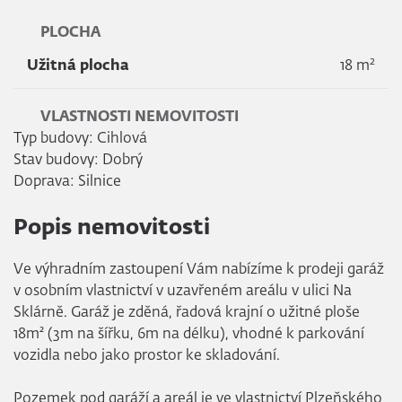
PLOCHA
2
Užitná plocha
18 m
VLASTNOSTI NEMOVITOSTI
Typ budovy: Cihlová
Stav budovy: Dobrý
Doprava: Silnice
Popis nemovitosti
Ve výhradním zastoupení Vám nabízíme k prodeji garáž
v osobním vlastnictví v uzavřeném areálu v ulici Na
Sklárně. Garáž je zděná, řadová krajní o užitné ploše
18m² (3m na šířku, 6m na délku), vhodné k parkování
vozidla nebo jako prostor ke skladování.
Pozemek pod garáží a areál je ve vlastnictví Plzeňského