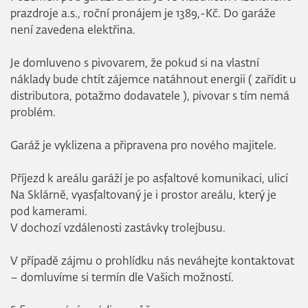
prazdroje a.s., roční pronájem je 1389,-Kč. Do garáže
není zavedena elektřina.
Je domluveno s pivovarem, že pokud si na vlastní
náklady bude chtít zájemce natáhnout energii ( zařídit u
distributora, potažmo dodavatele ), pivovar s tím nemá
problém.
Garáž je vyklizena a připravena pro nového majitele.
Příjezd k areálu garáží je po asfaltové komunikaci, ulicí
Na Sklárně, vyasfaltovaný je i prostor areálu, který je
pod kamerami.
V dochozí vzdálenosti zastávky trolejbusu.
V případě zájmu o prohlídku nás neváhejte kontaktovat
– domluvíme si termín dle Vašich možností.