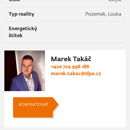
Číslo
00318
Typ reality
Pozemek, Louka
Energetický
štítek
Marek Takáč
+420 724 996 186
marek.takac@zfpa.cz
KONTAKTOVAT