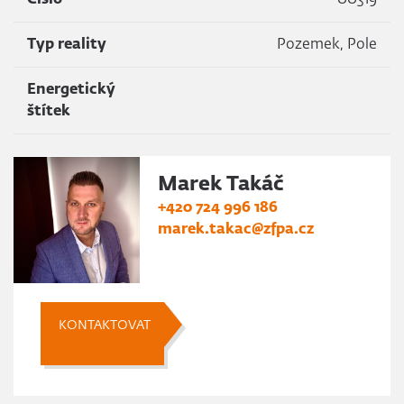
Číslo
00319
Typ reality
Pozemek, Pole
Energetický
štítek
Marek Takáč
+420 724 996 186
marek.takac@zfpa.cz
KONTAKTOVAT