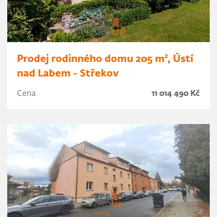
Prodej rodinného domu 205 m², Ústí
nad Labem - Střekov
Cena
11 014 490 Kč