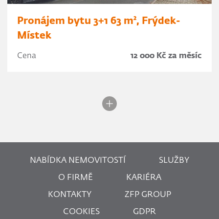
Pronájem bytu 3+1 63 m², Frýdek-
Místek
Cena
12 000 Kč za měsíc
NABÍDKA NEMOVITOSTÍ
SLUŽBY
O FIRMĚ
KARIÉRA
KONTAKTY
ZFP GROUP
COOKIES
GDPR