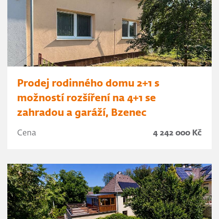
Prodej rodinného domu 2+1 s
možností rozšíření na 4+1 se
zahradou a garáží, Bzenec
Cena
4 242 000 Kč