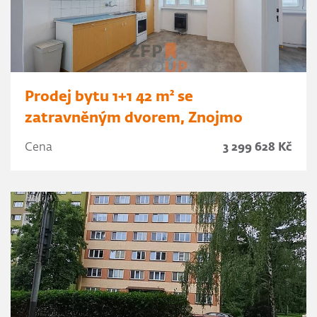
Prodej bytu 1+1 42 m² se
zatravněným dvorem, Znojmo
Cena
3 299 628 Kč