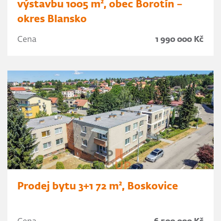
výstavbu 1005 m², obec Borotín –
okres Blansko
Cena
1 990 000 Kč
Prodej bytu 3+1 72 m², Boskovice