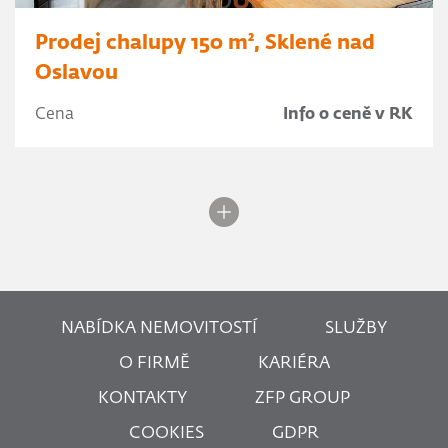
Prodej chalupy 150 m², Sklené nad
Oslavou
Cena
Info o ceně v RK
NABÍDKA NEMOVITOSTÍ
SLUŽBY
O FIRMĚ
KARIÉRA
KONTAKTY
ZFP GROUP
COOKIES
GDPR