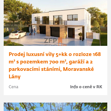
Prodej luxusní vily 5+kk o rozloze 168
m² s pozemkem 700 m², garáží a 2
parkovacími stáními, Moravanské
Lány
Cena
Info o ceně v RK